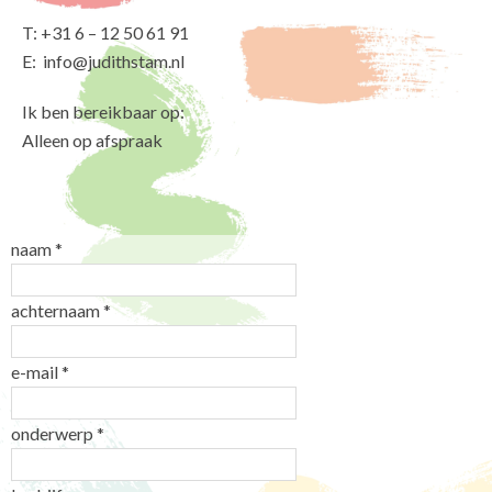
T: +31 6 – 12 50 61 91
E:
info@judithstam.nl
Ik ben bereikbaar op:
Alleen op afspraak
naam *
achternaam *
e-mail *
onderwerp *