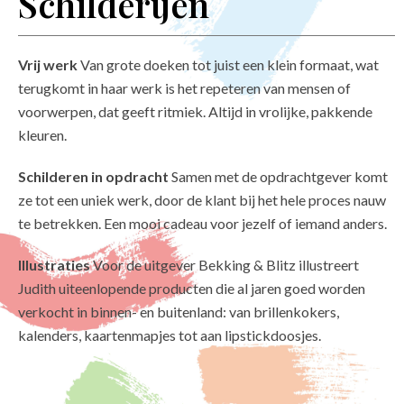
Schilderijen
Vrij werk
Van grote doeken tot juist een klein formaat, wat
terugkomt in haar werk is het repeteren van mensen of
voorwerpen, dat geeft ritmiek. Altijd in vrolijke, pakkende
kleuren.
Schilderen in opdracht
Samen met de opdrachtgever komt
ze tot een uniek werk, door de klant bij het hele proces nauw
te betrekken. Een mooi cadeau voor jezelf of iemand anders.
Illustraties
Voor de uitgever
Bekking & Blitz
illustreert
Judith uiteenlopende producten die al jaren goed worden
verkocht in binnen- en buitenland: van brillenkokers,
kalenders, kaartenmapjes tot aan lipstickdoosjes.